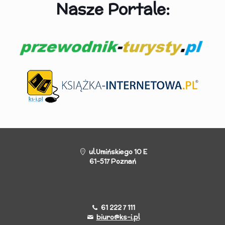
Nasze Portale:
ul.Umińskiego 10 E
61-517 Poznań
61 222 7 111
biuro@ks-i.pl