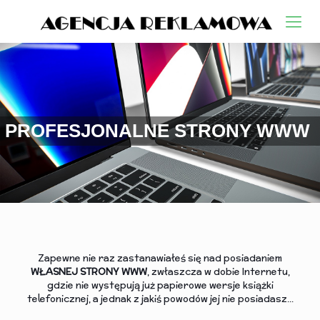
P
R
O
F
E
S
J
O
N
A
L
N
E
S
T
R
O
N
Y
W
W
W
Zapewne nie raz zastanawiałeś się nad posiadaniem
WŁASNEJ STRONY WWW
, zwłaszcza w dobie Internetu,
gdzie nie występują już papierowe wersje książki
telefonicznej, a jednak z jakiś powodów jej nie posiadasz...