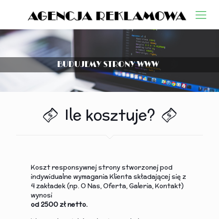
B
U
D
U
J
E
M
Y
S
T
R
O
N
Y
W
W
W
Ile kosztuje?
Koszt responsywnej strony stworzonej pod
indywidualne wymagania Klienta składającej się z
4 zakładek (np. O Nas, Oferta, Galeria, Kontakt)
wynosi
od 2500 zł netto.