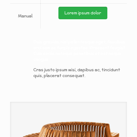
Lorem ipsum dolor
Manual
Duis gravida, nisl pellentesque eget, faucibus
orci sem ac turpis egestas. Praesent feugiat.
Cum sociis natoque penatibus et est neque
congue.
Cras justo ipsum wisi, dapibus ac, tincidunt
quis, placerat consequat.