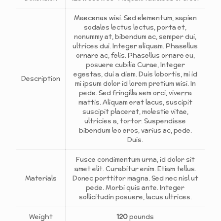
Maecenas wisi. Sed elementum, sapien
sodales lectus lectus, porta et,
nonummy at, bibendum ac, semper dui,
ultrices dui. Integer aliquam. Phasellus
ornare ac, felis. Phasellus ornare eu,
posuere cubilia Curae, Integer
egestas, dui a diam. Duis lobortis, mi id
Description
mi ipsum dolor id lorem pretium wisi. In
pede. Sed fringilla sem orci, viverra
mattis. Aliquam erat lacus, suscipit
suscipit placerat, molestie vitae,
ultricies a, tortor. Suspendisse
bibendum leo eros, varius ac, pede.
Duis.
Fusce condimentum urna, id dolor sit
amet elit. Curabitur enim. Etiam tellus.
Materials
Donec porttitor magna. Sed nec nisl ut
pede. Morbi quis ante. Integer
sollicitudin posuere, lacus ultrices.
Weight
120
pounds