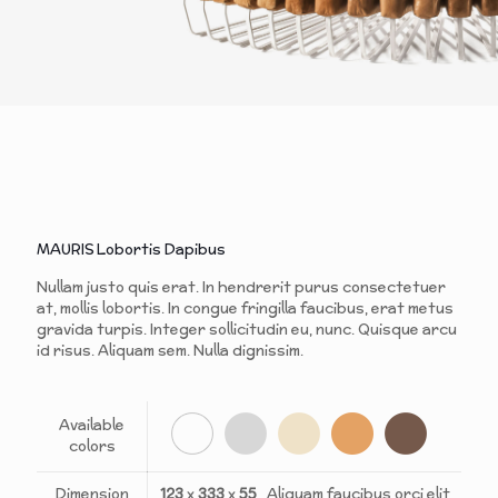
MAURIS Lobortis Dapibus
Nullam justo quis erat. In hendrerit purus consectetuer
at, mollis lobortis. In congue fringilla faucibus, erat metus
gravida turpis. Integer sollicitudin eu, nunc. Quisque arcu
id risus. Aliquam sem. Nulla dignissim.
Available
colors
Dimension
123
x
333
x
55
Aliquam faucibus orci elit